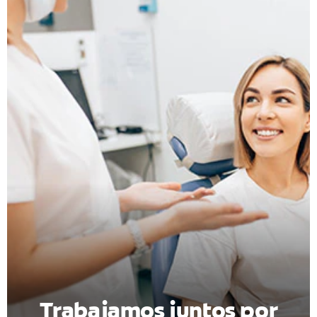
CHEQUEO DE SALUD BUCAL
CORRESPONDENCIA DE PRODUCTOS
PARA PROFESIONALES
DÓNDE COMPRAR
UY (ES)
SUSCRIBITE
Trabajamos juntos por