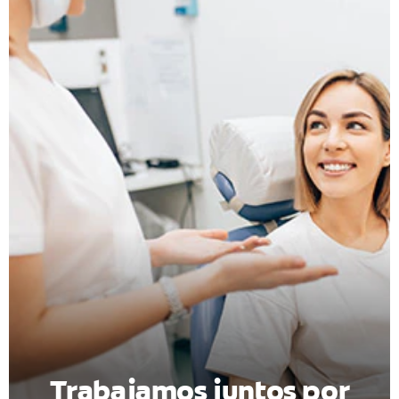
CHEQUEO DE SALUD BUCAL
CORRESPONDENCIA DE PRODUCTOS
PARA PROFESIONALES
DÓNDE COMPRAR
UY (ES)
SUSCRIBITE
Trabajamos juntos por